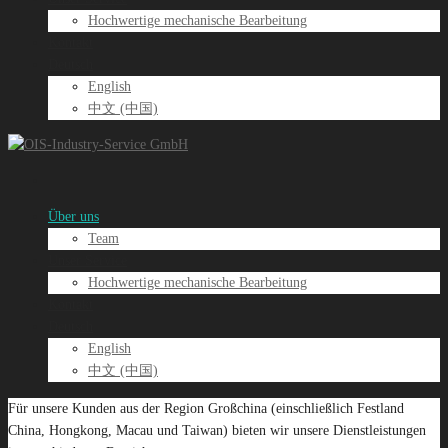
Hochwertige mechanische Bearbeitung
Kontakt
Deutsch
English
中文 (中国)
Über uns
Team
Unser Service
Hochwertige mechanische Bearbeitung
Kontakt
Deutsch
English
中文 (中国)
Für unsere Kunden aus der Region Großchina (einschließlich Festland
China, Hongkong, Macau und Taiwan) bieten wir unsere Dienstleistungen