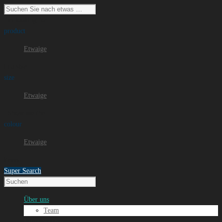
I'm looking for
product
Etwaige
in a size
size
Etwaige
. Show me the
colour
Etwaige
items.
Super Search
Über uns
Team
Unser Service